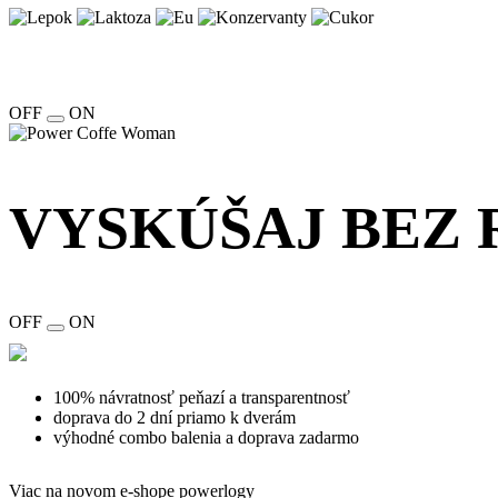
Chcete vedieť o kvalite kávy viac?
Pozrite si náš dokument z Brazílie.
OFF
ON
VYSKÚŠAJ BEZ 
OFF
ON
100% návratnosť peňazí a transparentnosť
doprava do 2 dní priamo k dverám
výhodné combo balenia a doprava zadarmo
Viac na novom e-shope powerlogy