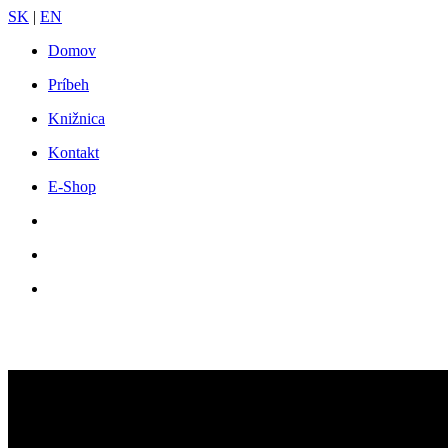
SK
|
EN
Domov
Príbeh
Knižnica
Kontakt
E-Shop